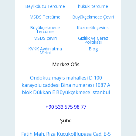
Beylikdüzü Tercüme
hukuki tercüme
MSDS Tercüme
Büyükçekmece Çeviri
Büyükçekmece
Kozmetik çevirisi
Tercüme
MSDS çeviri
Gizlilik ve Çerez
Politikası
KVKK Aydınlatma
Blog
Metni
Merkez Ofis
Ondokuz mayıs mahallesi D 100
karayolu caddesi Bina numarası 1087 A
blok Dükkan E Büyükçekmece İstanbul
+90 533 575 98 77
Şube
Fatih Mah. Rıza Küçükoğlupaşa Cad. E-5