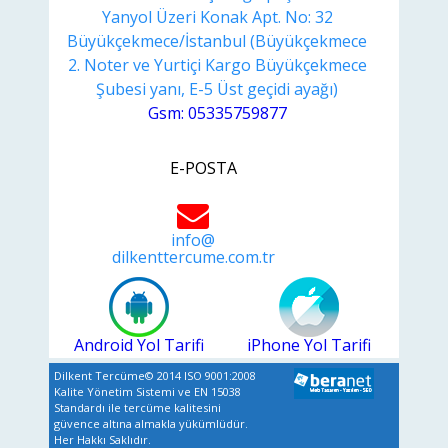
Yanyol Üzeri Konak Apt. No: 32
Büyükçekmece/İstanbul (Büyükçekmece
2. Noter ve Yurtiçi Kargo Büyükçekmece
Şubesi yanı, E-5 Üst geçidi ayağı)
Gsm: 05335759877
E-POSTA
info@
dilkenttercume.com.tr
Android Yol Tarifi
iPhone Yol Tarifi
Dilkent Tercüme© 2014 ISO 9001:2008
Kalite Yönetim Sistemi ve EN 15038
Standardı ile tercüme kalitesini
güvence altına almakla yükümlüdür.
Her Hakkı Saklıdır.