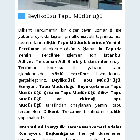
Beylikdüzü Tapu Müdürlüğü
Dilkent Tercüme’nin bir diğer çeviri uzmanlığı ise
yabancı uyruklu kişiler için ülkemizdeki taşınmaz mal
tasurruflarına ilişkin
Tapu Müdürlüklerinde Yeminli
Tercüman
taleplerine çözüm sağlamasıdır.
Tapuda
Yeminli Tercüme
işlemleri için
İstanbul
Adliyesi
Tercüman Adli Bilirkişi
Listesinden
onaylı
Tercüman kadrosu ile yabancı tapu
işlemlerinizde
sözlü tercüme
hizmetlerinizi
gerçekleştiririz.
Beylikdüzü Tapu Müdürlüğü,
Esenyurt Tapu Müdürlüğü, Büyükçekmece Tapu
Müdürlüğü, Çatalca Tapu Müdürlüğü, Silivri Tapu
Müdürlüğü ve Tekirdağ Tapu
Müdürlüğü
tarafından onaylanan yeminli tapu
tercümeleri
Dilkent Tercüme
tarafından titizlikle
yapılmaktadır.
İstanbul Adli Yargı İlk Derece Mahkemesi Adalet
Komisyonu Başkanlığınca
her yıl düzenlenen
tercüman listemiz düzenli olarak her yıl