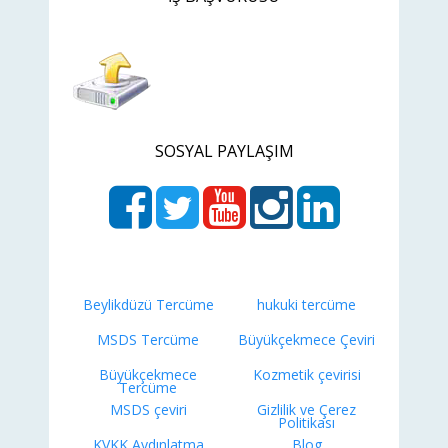
SOSYAL PAYLAŞIM
Beylikdüzü Tercüme
hukuki tercüme
MSDS Tercüme
Büyükçekmece Çeviri
Büyükçekmece
Kozmetik çevirisi
Tercüme
MSDS çeviri
Gizlilik ve Çerez
Politikası
KVKK Aydınlatma
Blog