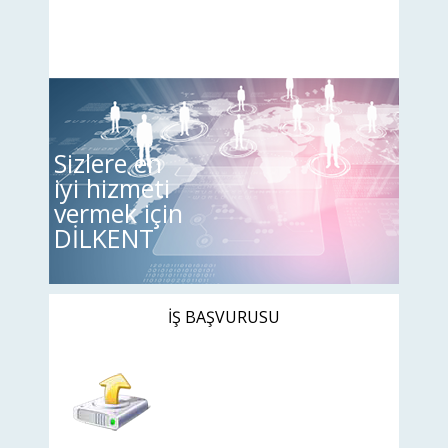
Sizlere en
iyi hizmeti
vermek için
DİLKENT
İŞ BAŞVURUSU