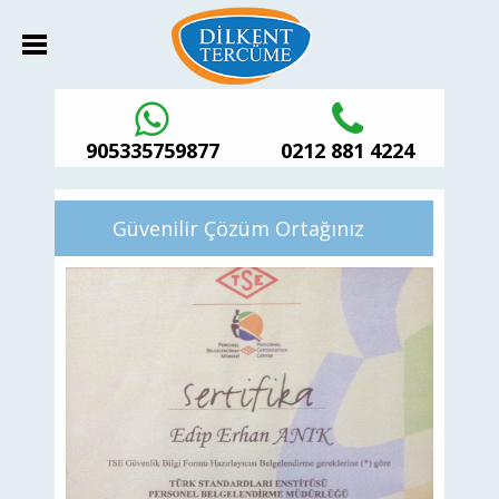
905335759877
0212 881 4224
HABER DETAY
Güvenilir Çözüm Ortağınız