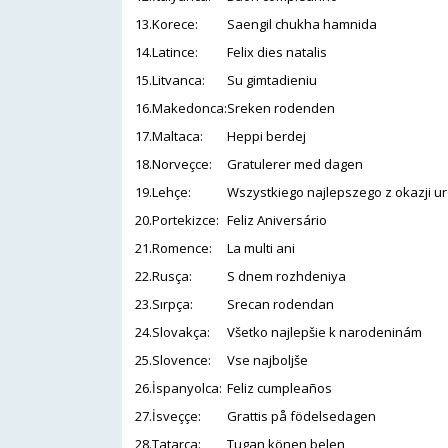
13.Korece:
Saengil chukha hamnida
14.Latince:
Felix dies natalis
15.Litvanca:
Su gimtadieniu
16.Makedonca:
Sreken rodenden
17.Maltaca:
Heppi berdej
18.Norveçce:
Gratulerer med dagen
19.Lehçe:
Wszystkiego najlepszego z okazji u
20.Portekizce:
Feliz Aniversário
21.Romence:
La multi ani
22.Rusça:
S dnem rozhdeniya
23.Sırpça:
Srecan rodendan
24.Slovakça:
Všetko najlepšie k narodeninám
25.Slovence:
Vse najboljše
26.İspanyolca:
Feliz cumpleaños
27.İsveççe:
Grattis på födelsedagen
28.Tatarca:
Tugan könen belen