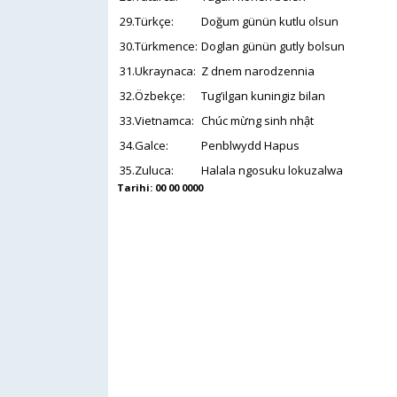
29.Türkçe:
Doğum günün kutlu olsun
30.Türkmence:
Doglan günün gutly bolsun
31.Ukraynaca:
Z dnem narodzennia
32.Özbekçe:
Tug’ilgan kuningiz bilan
33.Vietnamca:
Chúc mừng sinh nhật
34.Galce:
Penblwydd Hapus
35.Zuluca:
Halala ngosuku lokuzalwa
Tarihi: 00 00 0000