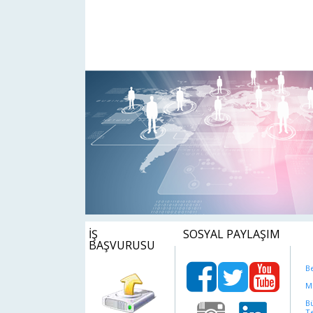
İŞ
SOSYAL PAYLAŞIM
BAŞVURUSU
B
M
B
T