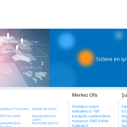
Sizlere en i
Merkez Ofis
Şu
Ondokuz mayıs
Fat
eylikdüzü Tercüme
hukuki tercüme
mahallesi D 100
E-5
karayolu caddesi Bina
SDS Tercüme
Büyükçekmece
Büy
Çeviri
numarası 1087 A blok
(Bü
üyükçekmece
Kozmetik çevirisi
Dükkan E
Kar
ercüme