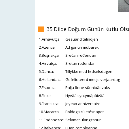
35 Dilde Doğum Günün Kutlu Olsun
1.Arnavutça:
Gëzuar ditëlindjen
2.Azerice:
Ad günün mübarek
3.Boşnakça:
Srećan rođendan
4.Hırvatça:
Sretan rođendan
5.Danca:
Tillykke med fødselsdagen
6.Hollandaca:
Gefeliciteerd met je verjaardag
7.Estonca:
Palju õnne sünnipäevaks
8.Fince:
Hyvää syntymäpäivää
9.Fransızca:
Joyeux anniversaire
10.Macarca:
Boldog születésnapot
11.Endonezce:
Selamat ulang tahun
12.İtalyanca:
Buon compleanno