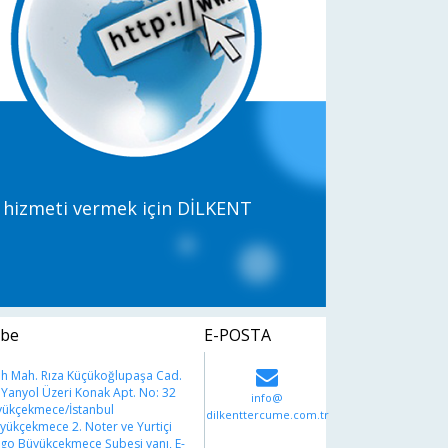
yi hizmeti vermek için DİLKENT
be
E-POSTA
ih Mah. Rıza Küçükoğlupaşa Cad.
 Yanyol Üzeri Konak Apt. No: 32
info@
ükçekmece/İstanbul
dilkenttercume.com.tr
yükçekmece 2. Noter ve Yurtiçi
go Büyükçekmece Şubesi yanı, E-